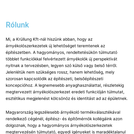
Rólunk
Mi, a Krüllung Kft-nál hiszünk abban, hogy az
árnyékolószerkezetek új lehetőséget teremtenek az
építészetben. A hagyományos, rendeltetésükön túlmutató
többlet funkciókkal felvértezett árnyékolók új perspektívát
nyitnak a tervezésben, legyen szó külső vagy belső térről.
Jelenlétük nem szükséges rossz, hanem lehetőség, mely
szorosan kapcsolódik az építészeti, belsőépítészeti
koncepcióhoz. A legnemesebb anyaghasználattal, részletekig
megtervezett árnyékolószerkezet eredeti funkcióján túlmutat,
esztétikus megjelenést kölcsönöz és identitást ad az épületnek.
Magyarország legszélesebb árnyékoló termékválasztékával
rendelkező cégénél, építész- és építőmérnök kollégáink azon
dolgoznak, hogy a hagyományos árnyékolószerkezetek
megtervezésén túlmutató, egyedi igényeket is maradéktalanul