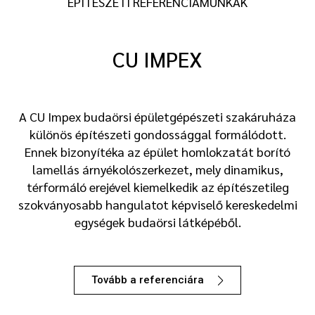
ÉPÍTÉSZETI REFERENCIAMUNKÁK
CU IMPEX
A CU Impex budaörsi épületgépészeti szakáruháza
különös építészeti gondossággal formálódott.
Ennek bizonyítéka az épület homlokzatát borító
lamellás árnyékolószerkezet, mely dinamikus,
térformáló erejével kiemelkedik az építészetileg
szokványosabb hangulatot képviselő kereskedelmi
egységek budaörsi látképéből.
Tovább a referenciára