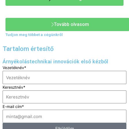
Krüllung Árnyékolástechnika
Tovább olvasom
Tudjon meg többet a cégünkről
Tartalom értesítő
Árnyékolástechnikai innovációk első kézből
Vezetéknév*
Keresztnév*
E-mail cím*
Elküldöm