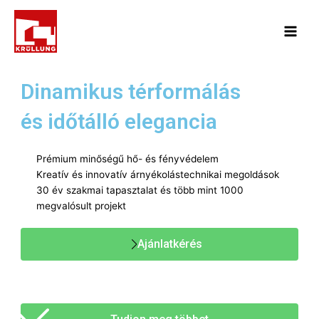
Skip
Main
to
Menu
content
Dinamikus térformálás
és időtálló elegancia
Prémium minőségű hő- és fényvédelem
Kreatív és innovatív árnyékolástechnikai megoldások
30 év szakmai tapasztalat és több mint 1000
megvalósult projekt
Ajánlatkérés