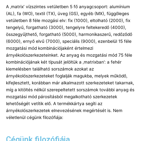
A ‚matrix’ vízszintes vetületben 5 fő anyagcsoport: alumínium
(AL), fa (WO), textil (TX), üveg (GS), egyéb (MX), függőleges
vetületben 8 féle mozgási elv: fix (1000), eltolható (2000), fix
tengelyű, forgatható (3000), tengelyre feltekeredő (4000),
összegyűjthető, forgatható (5000), harmonikaszerű, redőződő
(6000), ernyő elvű (7000), speciális (9000), ezenbelül 15 féle
mozgatási mód kombinációjaként értelmezi
árnyékolószerkezeteinket. Az anyag és mozgatási mód 75 féle
kombinációjának két típusát jelöltük a ‚matrixban’: a fehér
kiemelésben található sorszámok azokat az
árnyékolószerkezeteket foglalják magukba, melyek működő,
kifejlesztett, korábban már alkalmazott szerkezeteket takarnak,
míg a kitöltés nélkül szerepeltetett sorszámok további anyag és
mozgatási mód párosításból megalkotható szerkezetek
lehetőségét vetítik elő. A termékkártya segíti az
árnyékolószerkezetek elnevezésének megértését is. Nem
véletlenül cégünk filozófiája:
Cégünk filozófiája