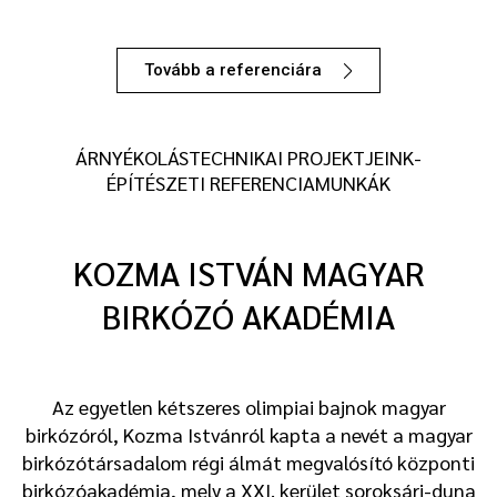
Tovább a referenciára
ÁRNYÉKOLÁSTECHNIKAI PROJEKTJEINK-
ÉPÍTÉSZETI REFERENCIAMUNKÁK
KOZMA ISTVÁN MAGYAR
BIRKÓZÓ AKADÉMIA
Az egyetlen kétszeres olimpiai bajnok magyar
birkózóról, Kozma Istvánról kapta a nevét a magyar
birkózótársadalom régi álmát megvalósító központi
birkózóakadémia, mely a XXI. kerület soroksári-duna