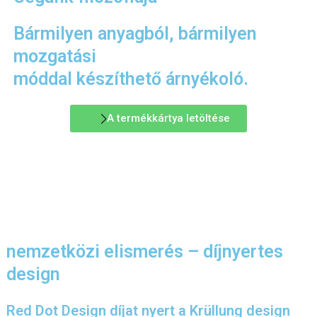
Bármilyen anyagból, bármilyen
mozgatási
móddal készíthető árnyékoló.
A termékkártya letöltése
nemzetközi elismerés – díjnyertes
design
Red Dot Design díjat nyert a Krüllung design