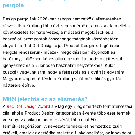
pergola
Design pergolánk 2026-ban rangos nemzetközi elismerésben
részesült: a Krüllung több évtizedes mérnöki tapasztalata mellett a
következetes formatervezés, a műszaki megoldások és a
használati szempontok összehan­goltságának köszönhetően
elnyerte a Red Dot Design díjat Product Design kategóriában.
Pergola rendszerünk műszaki megoldásaiban átgondolt és
hatékony, miközben képes alkalmazkodni a modern építészeti
igényekhez és a különböző használati helyzetekhez. Külön
büszkék vagyunk arra, hogy a fejlesztés és a gyártás egyaránt
Magyarországon történik, a Krüllung saját mérnöki és gyártói
hátterére építve.
Mitől jelentős ez az elismerés?
A
Red Dot Design Award
a világ egyik legismertebb formatervezési
díja, ahol a Product Design kategóriában évente több ezer termék
versenyez a világ minden részéről, több mint 50
termékkategóriában. A nevezett termékeket nemzetközi zsűri
értékeli, amely az esztétika mellett a funkcionalitást, az innovációt