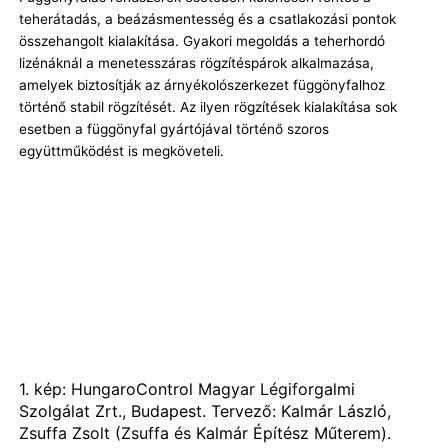
teherátadás, a beázásmentesség és a csatlakozási pontok
összehangolt kialakítása. Gyakori megoldás a teherhordó
lizénáknál a menetesszáras rögzítéspárok alkalmazása,
amelyek biztosítják az árnyékolószerkezet függönyfalhoz
történő stabil rögzítését. Az ilyen rögzítések kialakítása sok
esetben a függönyfal gyártójával történő szoros
együttműködést is megköveteli.
1. kép: HungaroControl Magyar Légiforgalmi
Szolgálat Zrt., Budapest. Tervező: Kalmár László,
Zsuffa Zsolt (Zsuffa és Kalmár Építész Műterem).