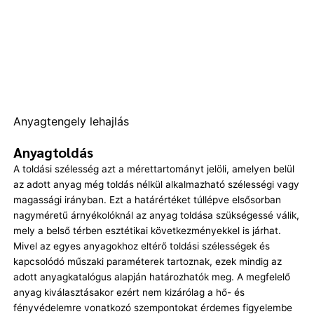
Anyagtengely lehajlás
Anyagtoldás
A toldási szélesség azt a mérettartományt jelöli, amelyen belül
az adott anyag még toldás nélkül alkalmazható szélességi vagy
magassági irányban. Ezt a határértéket túllépve elsősorban
nagyméretű árnyékolóknál az anyag toldása szükségessé válik,
mely a belső térben esztétikai következményekkel is járhat.
Mivel az egyes anyagokhoz eltérő toldási szélességek és
kapcsolódó műszaki paraméterek tartoznak, ezek mindig az
adott anyagkatalógus alapján határozhatók meg. A megfelelő
anyag kiválasztásakor ezért nem kizárólag a hő- és
fényvédelemre vonatkozó szempontokat érdemes figyelembe