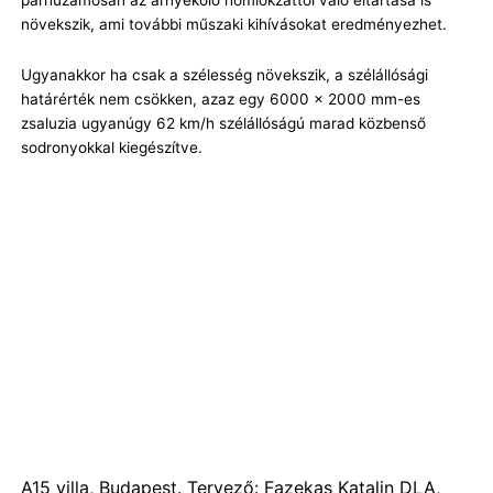
növekszik, ami további műszaki kihívásokat eredményezhet.
Ugyanakkor ha csak a szélesség növekszik, a szélállósági
határérték nem csökken, azaz egy 6000 x 2000 mm-es
zsaluzia ugyanúgy 62 km/h szélállóságú marad közbenső
sodronyokkal kiegészítve.
A15 villa, Budapest. Tervező: Fazekas Katalin DLA,