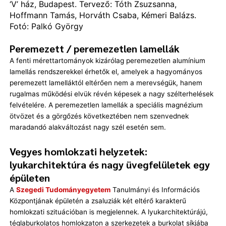
‘V’ ház, Budapest. Tervező: Tóth Zsuzsanna,
Hoffmann Tamás, Horváth Csaba, Kémeri Balázs.
Fotó: Palkó György
Peremezett / peremezetlen lamellák
A fenti mérettartományok kizárólag peremezetlen alumínium
lamellás rendszerekkel érhetők el, amelyek a hagyományos
peremezett lamelláktól eltérően nem a merevségük, hanem
rugalmas működési elvük révén képesek a nagy szélterhelések
felvételére. A peremezetlen lamellák a speciális magnézium
ötvözet és a görgőzés következtében nem szenvednek
maradandó alakváltozást nagy szél esetén sem.
Vegyes homlokzati helyzetek:
lyukarchitektúra és nagy üvegfelületek egy
épületen
A
Szegedi Tudományegyetem
Tanulmányi és Információs
Központjának épületén a zsaluziák két eltérő karakterű
homlokzati szituációban is megjelennek. A lyukarchitektúrájú,
téglaburkolatos homlokzaton a szerkezetek a burkolat síkjába