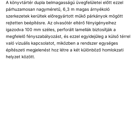
A könyvtártér dupla belmagasságú üvegfelületei előtt ezzel
párhuzamosan nagyméretű, 6,3 m magas árnyékoló
szerkezetek kerültek előregyártott műkő párkányok mögött
rejtetten beépítésre. Az olvasótér eltérő fényigényeihez
igazodva 100 mm széles, perforált lamellák biztosítják a
megfelelő fényszabályozást, és ezzel egyidejűleg a külső térrel
való vizuális kapcsolatot, miközben a rendszer egységes
építészeti megjelenést hoz létre a két különböző homlokzati
helyzet között.