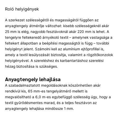
Roló helyigények
A szerkezet szélességétől és magasságától függően az
anyagtengely átmérője változhat: kisebb szélességeknél akár
25 mm is elég, nagyobb fesztávoknál akár 220 mm is lehet. A
tengelyre feltekeredő árnyékoló textil – amelynek vastagsága a
feltekert állapotban a beépítési magasságtól is függ – további
helyigényt jelent. Számolni kell az alumínium ejtőprofillal is,
amely a textil lesúlyozását biztosítja, valamint a rögzítőkonzolok
helyigényével. A szereléshez és karbantartáshoz szerelési
hézag biztosítása is szükséges.
Anyagtengely lehajlása
A szabadalmaztatott megoldásoknak köszönhetően akár
rendkívül kis, 65 mm-es tengelyátmérő mellett is
megvalósítható a 6,0 m-es egybefüggő szélesség úgy, hogy a
textil gyűrődésmentes marad, és a teljes fesztávon az
anyagtengely lehajlása mindössze 1 mm.