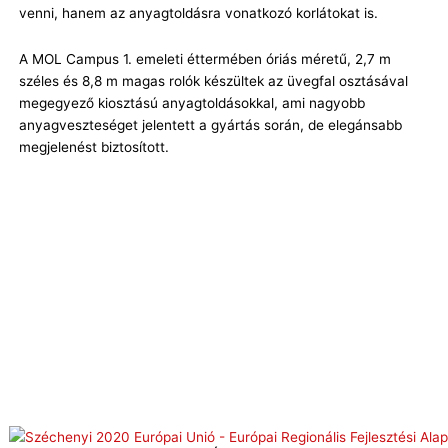
venni, hanem az anyagtoldásra vonatkozó korlátokat is.
A MOL Campus 1. emeleti éttermében óriás méretű, 2,7 m
széles és 8,8 m magas rolók készültek az üvegfal osztásával
megegyező kiosztású anyagtoldásokkal, ami nagyobb
anyagveszteséget jelentett a gyártás során, de elegánsabb
megjelenést biztosított.