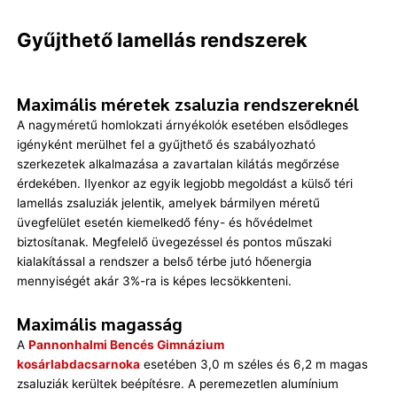
Gyűjthető lamellás rendszerek
Maximális méretek zsaluzia rendszereknél
A nagyméretű homlokzati árnyékolók esetében elsődleges
igényként merülhet fel a gyűjthető és szabályozható
szerkezetek alkalmazása a zavartalan kilátás megőrzése
érdekében. Ilyenkor az egyik legjobb megoldást a külső téri
lamellás zsaluziák jelentik, amelyek bármilyen méretű
üvegfelület esetén kiemelkedő fény- és hővédelmet
biztosítanak. Megfelelő üvegezéssel és pontos műszaki
kialakítással a rendszer a belső térbe jutó hőenergia
mennyiségét akár 3%-ra is képes lecsökkenteni.
Maximális magasság
A
Pannonhalmi Bencés Gimnázium
kosárlabdacsarnoka
esetében 3,0 m széles és 6,2 m magas
zsaluziák kerültek beépítésre. A peremezetlen alumínium