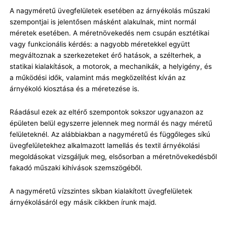
A nagyméretű üvegfelületek esetében az árnyékolás műszaki
szempontjai is jelentősen másként alakulnak, mint normál
méretek esetében. A méretnövekedés nem csupán esztétikai
vagy funkcionális kérdés: a nagyobb méretekkel együtt
megváltoznak a szerkezeteket érő hatások, a szélterhek, a
statikai kialakítások, a motorok, a mechanikák, a helyigény, és
a működési idők, valamint más megközelítést kíván az
árnyékoló kiosztása és a méretezése is.
Ráadásul ezek az eltérő szempontok sokszor ugyanazon az
épületen belül egyszerre jelennek meg normál és nagy méretű
felületeknél. Az alábbiakban a nagyméretű és függőleges síkú
üvegfelületekhez alkalmazott lamellás és textil árnyékolási
megoldásokat vizsgáljuk meg, elsősorban a méretnövekedésből
fakadó műszaki kihívások szemszögéből.
A nagyméretű vízszintes síkban kialakított üvegfelületek
árnyékolásáról egy másik cikkben írunk majd.