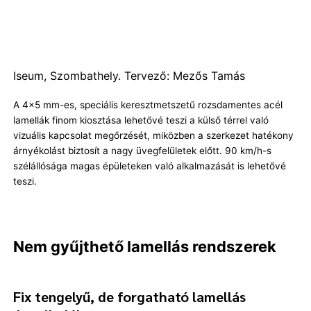
Iseum, Szombathely. Tervező: Mezős Tamás
A 4×5 mm-es, speciális keresztmetszetű rozsdamentes acél
lamellák finom kiosztása lehetővé teszi a külső térrel való
vizuális kapcsolat megőrzését, miközben a szerkezet hatékony
árnyékolást biztosít a nagy üvegfelületek előtt. 90 km/h-s
szélállósága magas épületeken való alkalmazását is lehetővé
teszi.
Nem gyűjthető lamellás rendszerek
Fix tengelyű, de forgatható lamellás