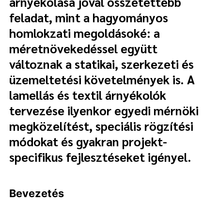
árnyékolása jóval összetettebb
feladat, mint a hagyományos
homlokzati megoldásoké: a
méretnövekedéssel együtt
változnak a statikai, szerkezeti és
üzemeltetési követelmények is. A
lamellás és textil árnyékolók
tervezése ilyenkor egyedi mérnöki
megközelítést, speciális rögzítési
módokat és gyakran projekt-
specifikus fejlesztéseket igényel.
Bevezetés