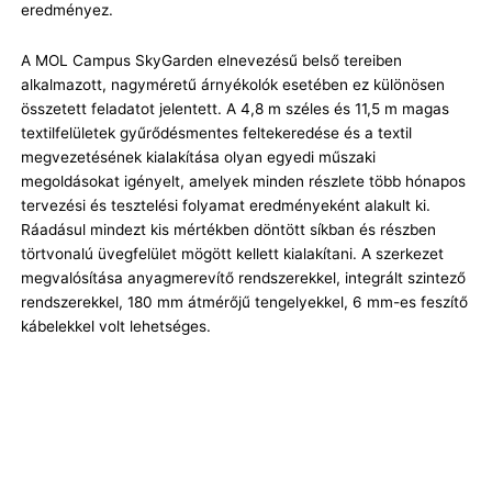
eredményez.
A MOL Campus SkyGarden elnevezésű belső tereiben
alkalmazott, nagyméretű árnyékolók esetében ez különösen
összetett feladatot jelentett. A 4,8 m széles és 11,5 m magas
textilfelületek gyűrődésmentes feltekeredése és a textil
megvezetésének kialakítása olyan egyedi műszaki
megoldásokat igényelt, amelyek minden részlete több hónapos
tervezési és tesztelési folyamat eredményeként alakult ki.
Ráadásul mindezt kis mértékben döntött síkban és részben
törtvonalú üvegfelület mögött kellett kialakítani. A szerkezet
megvalósítása anyagmerevítő rendszerekkel, integrált szintező
rendszerekkel, 180 mm átmérőjű tengelyekkel, 6 mm-es feszítő
kábelekkel volt lehetséges.