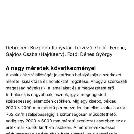
Debreceni Központi Könyvtár. Tervező: Gellér Ferenc,
Gajdos Csaba (Hajdúterv). Fotó: Dénes György
A nagy méretek következményei
A zsaluziák szélállóságát jelentősen befolyásolja a szerkezet
mérete, kialakítása és homlokzati rögzítése. Ahogy a szerkezeti
magasság növekszik, a lamellákat és a megvezetést érő
terhelések is nagyobbak lesznek, így a megengedett
szélsebesség jellemzően csökken. Míg egy kisebb, például
2000 × 2000 mm méretű peremezetlen lamellás zsaluzia akár
~62 km/h szélsebességig is biztonságosan működtethető,
addig egy 2000 × 6000 mm méretű szerkezet esetében ez az
érték már kb. 36 km/h-ra csökken. A méretnövekedéssel
párhuzamosan az árnyékoló homlokzattól való eltartása is