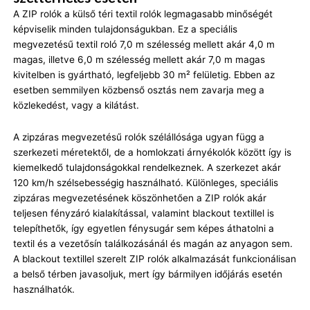
A ZIP rolók a külső téri textil rolók legmagasabb minőségét
képviselik minden tulajdonságukban. Ez a speciális
megvezetésű textil roló 7,0 m szélesség mellett akár 4,0 m
magas, illetve 6,0 m szélesség mellett akár 7,0 m magas
kivitelben is gyártható, legfeljebb 30 m² felületig. Ebben az
esetben semmilyen közbenső osztás nem zavarja meg a
közlekedést, vagy a kilátást.
A zipzáras megvezetésű rolók szélállósága ugyan függ a
szerkezeti méretektől, de a homlokzati árnyékolók között így is
kiemelkedő tulajdonságokkal rendelkeznek. A szerkezet akár
120 km/h szélsebességig használható. Különleges, speciális
zipzáras megvezetésének köszönhetően a ZIP rolók akár
teljesen fényzáró kialakítással, valamint blackout textillel is
telepíthetők, így egyetlen fénysugár sem képes áthatolni a
textil és a vezetősín találkozásánál és magán az anyagon sem.
A blackout textillel szerelt ZIP rolók alkalmazását funkcionálisan
a belső térben javasoljuk, mert így bármilyen időjárás esetén
használhatók.