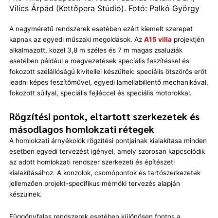
Vilics Árpád (Kettőpera Stúdió). Fotó: Palkó György
A nagyméretű rendszerek esetében ezért kiemelt szerepet
kapnak az egyedi műszaki megoldások. Az
A15 villa
projektjén
alkalmazott, közel 3,8 m széles és 7 m magas zsaluziák
esetében például a megvezetések speciális feszítéssel és
fokozott szélállóságú kivitellel készültek: speciális ötszörös erőt
leadni képes feszítőművel, egyedi lamellabillentő mechanikával,
fokozott súllyal, speciális fejléccel és speciális motorokkal.
Rögzítési pontok, eltartott szerkezetek és
másodlagos homlokzati rétegek
A homlokzati árnyékolók rögzítési pontjainak kialakítása minden
esetben egyedi tervezést igényel, amely szorosan kapcsolódik
az adott homlokzati rendszer szerkezeti és építészeti
kialakításához. A konzolok, csomópontok és tartószerkezetek
jellemzően projekt-specifikus mérnöki tervezés alapján
készülnek.
Függönyfalas rendszerek esetében különösen fontos a