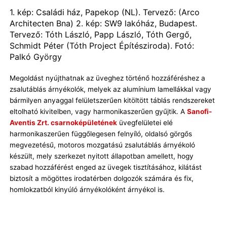
1. kép: Családi ház, Papekop (NL). Tervező: (Arco
Architecten Bna) 2. kép: SW9 lakóház, Budapest.
Tervező: Tóth László, Papp László, Tóth Gergő,
Schmidt Péter (Tóth Project Építésziroda). Fotó:
Palkó György
Megoldást nyújthatnak az üveghez történő hozzáféréshez a
zsalutáblás árnyékolók, melyek az alumínium lamellákkal vagy
bármilyen anyaggal felületszerűen kitöltött táblás rendszereket
eltolható kivitelben, vagy harmonikaszerűen gyűjtik. A
Sanofi-
Aventis Zrt. csarnoképületének
üvegfelületei elé
harmonikaszerűen függőlegesen felnyíló, oldalsó görgős
megvezetésű, motoros mozgatású zsalutáblás árnyékoló
készült, mely szerkezet nyitott állapotban amellett, hogy
szabad hozzáférést enged az üvegek tisztításához, kilátást
biztosít a mögöttes irodatérben dolgozók számára és fix,
homlokzatból kinyúló árnyékolóként árnyékol is.