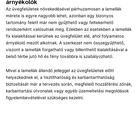
árnyékolók
Az üvegfelületek növekedésével párhuzamosan a lamellák
mérete is egyre nagyobb lehet, azonban egy bizonyos
tartomány felett már nem gyűjthető vagy feltekerhető
rendszerként valósulnak meg. Ezekben az esetekben a lamellák
fix kialakítással kerülnek az üvegfelület elé, ahol folyamatos
árnyékoló mezőt alkotnak. A szerkezet nem összegyűjthető,
viszont a lamellák forgatható vagy billenthető kialakításával a
belső térbe jutó hő és fény továbbra is szabályozható.
Mivel a lamellák állandó jelleggel az üvegfelületek előtt
helyezkednek el, a tisztíthatóság és karbantarthatóság
biztosítását már a tervezés során, megfelelő hozzáférési zónák,
karbantartási útvonalak vagy egyéb üzemeltetési megoldások
figyelembevételével szükséges kezelni.