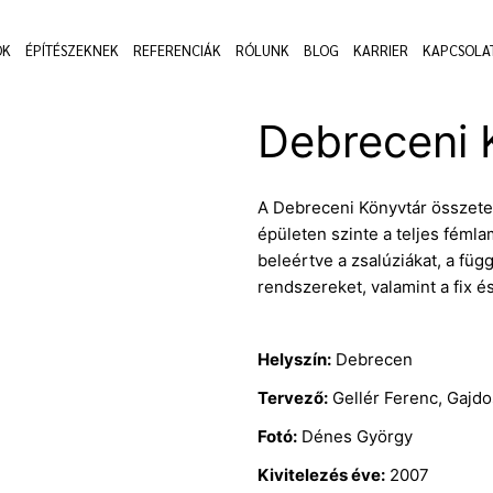
OK
ÉPÍTÉSZEKNEK
REFERENCIÁK
RÓLUNK
BLOG
KARRIER
KAPCSOLA
Debreceni 
A Debreceni Könyvtár összetet
épületen szinte a teljes fémla
beleértve a zsalúziákat, a füg
rendszereket, valamint a fix é
Helyszín:
Debrecen
Tervező:
Gellér Ferenc, Gajdo
Fotó:
Dénes György
Kivitelezés éve:
2007