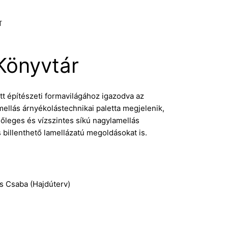
T
Könyvtár
t építészeti formavilágához igazodva az
mellás árnyékolástechnikai paletta megjelenik,
gőleges és vízszintes síkú nagylamellás
s billenthető lamellázatú megoldásokat is.
s Csaba (Hajdúterv)