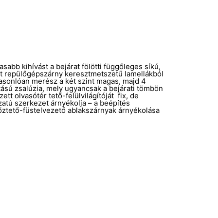
sabb kihívást a bejárat fölötti függőleges síkú,
tt repülőgépszárny keresztmetszetű lamellákból
 Hasonlóan merész a két szint magas, majd 4
ású zsalúzia, mely ugyancsak a bejárati tömbön
ett olvasótér tető-felülvilágítóját fix, de
zatú szerkezet árnyékolja – a beépítés
lőztető-füstelvezető ablakszárnyak árnyékolása