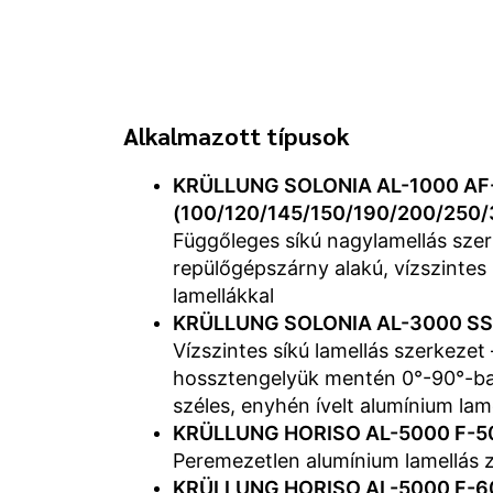
Alkalmazott típusok
KRÜLLUNG SOLONIA AL-1000 AF
(100/120/145/150/190/200/250
Függőleges síkú nagylamellás szerk
repülőgépszárny alakú, vízszinte
lamellákkal
KRÜLLUNG SOLONIA AL-3000 SS
Vízszintes síkú lamellás szerkezet 
hossztengelyük mentén 0°-90°-ba
széles, enyhén ívelt alumínium lam
KRÜLLUNG HORISO AL-5000 F-5
Peremezetlen alumínium lamellás zs
KRÜLLUNG HORISO AL-5000 F-6