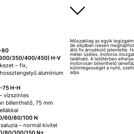
Műszakilag az egyik legizgalma
de síkjában ívesen meghajlíto
álló fix árnyékoló jelentette.
-80
méter széles, motoros mozgat
/300/350/400/450) H-V
található. A tetőtérben elhelyez
motorosan billenthető lamellá
ezet – fix,
különlegességét a nyíló, szel
adja.
s hossztengelyű alumínium
-75 H-H
– vízszintes
n billenthető, 75 mm
ellákkal
0/60/80/100 N
aluzia – normál kivitel
0/80/100/150 N+