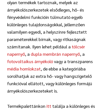
olyan termékek tartoznak, melyek az
árnyékolószerkezetek elsődleges, hő- és
fényvédelmi funkcióin túlmutató egyéb
különleges tulajdonságokkal, jellemzően
valamilyen egyedi, a helyszínre fejlesztett
paraméterekkel bírnak, vagy ritkaságnak
számítanak. Ilyen lehet például a
tölcsér
napernyő
, a
dupla membrán napernyő
, a
fotovoltaikus árnyékoló
vagy a transzparens
média homlokzat
, de ebbe a kategóriába
sorolhatjuk az extra hő- vagy hangszigetelő
funkcióval ellátott, vagy különleges formájú
árnyékolószerkezeteket is.
Termékpalettánkon
itt
találja a különleges és