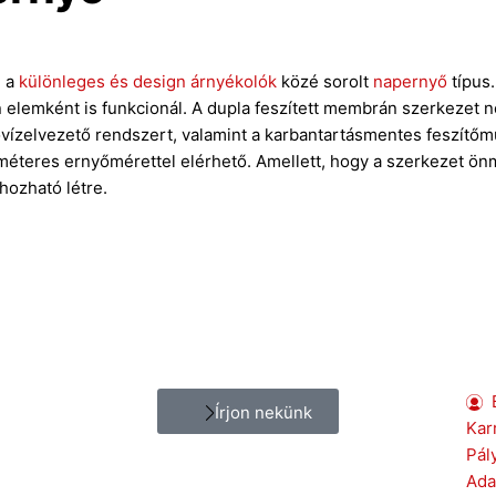
n a
különleges és design árnyékolók
közé sorolt
napernyő
típus.
elemként is funkcionál. A dupla feszített membrán szerkezet nem
sővízelvezető rendszert, valamint a karbantartásmentes feszítő
méteres ernyőmérettel elérhető. Amellett, hogy a szerkezet önm
hozható létre.
Írjon nekünk
Kar
Pál
Ada