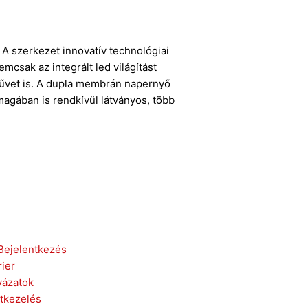
 A szerkezet innovatív technológiai
csak az integrált led világítást
művet is. A dupla membrán napernyő
agában is rendkívül látványos, több
Bejelentkezés
rier
yázatok
tkezelés