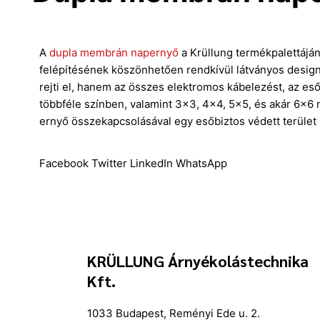
A
dupla membrán napernyő
a Krüllung termékpalettájá
felépítésének köszönhetően rendkívül látványos design 
rejti el, hanem az összes elektromos kábelezést, az e
többféle színben, valamint 3×3, 4×4, 5×5, és akár 6×6 
ernyő összekapcsolásával egy esőbiztos védett terület 
Facebook
Twitter
LinkedIn
WhatsApp
KRÜLLUNG Árnyékolástechnika
Kft.
1033 Budapest, Reményi Ede u. 2.