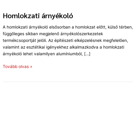
Homlokzati árnyékoló
Homlokzati
árnyékoló
A homlokzati árnyékoló elsősorban a homlokzat előtt, külső térben,
függőleges síkban megjelenő árnyékolószerkezetek
termékcsoportját jelöli. Az építészeti elképzelésnek megfelelően,
valamint az esztétikai igényekhez alkalmazkodva a homlokzati
árnyékoló lehet valamilyen alumíniumból, […]
Tovább olvas »