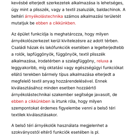
kevésbé elterjedt szerkezetek alkalmazása is lehetséges,
úgy mint a plisszék, vagy a textil zsaluziák, baldachinok. A
beltéri
árnyékolástechnika
számos alkalmazási területét
mutatjuk be
ebben a cikkünkben.
Az épület funkciója is meghatározza, hogy milyen
árnyékolószerkezet kerül kivitelezésre az adott térben.
Családi házak és lakófunkciók esetében a legelterjedtebb
a rolók, lapfüggönyök, függönyök, textil plisszék
alkalmazása, irodatérben a szalagfüggöny,
reluxa
a
leggyakoribb, míg oktatási vagy egészségügyi funkciókat
ellátó terekben bármely típus alkalmazása elterjedt a
megfelelő textil anyag hozzárendelésével. Ennek
kiválasztásához minden esetben hozzáértő
árnyékolástechnikai szakember segítsége javasolt, de
ebben a cikkünkben
is írtunk róla, hogy milyen
szempontokat érdemes figyelembe venni a belső téri
textilek kiválasztásakor.
A belső téri árnyékolók használata megjelenhet a
szokványostól eltérő funkciók esetében is pl.