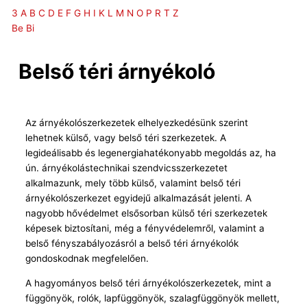
Skip
3
A
B
C
D
E
F
G
H
I
K
L
M
N
O
P
R
T
Z
to
Be
Bi
content
Belső téri árnyékoló
Az árnyékolószerkezetek elhelyezkedésünk szerint
lehetnek külső, vagy belső téri szerkezetek. A
legideálisabb és legenergiahatékonyabb megoldás az, ha
ún. árnyékolástechnikai szendvicsszerkezetet
alkalmazunk, mely több külső, valamint belső téri
árnyékolószerkezet egyidejű alkalmazását jelenti. A
nagyobb hővédelmet elsősorban külső téri szerkezetek
képesek biztosítani, még a fényvédelemről, valamint a
belső fényszabályozásról a belső téri árnyékolók
gondoskodnak megfelelően.
A hagyományos belső téri árnyékolószerkezetek, mint a
függönyök, rolók, lapfüggönyök, szalagfüggönyök mellett,