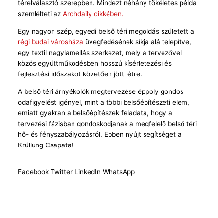
térelválasztó szerepben. Mindezt néhány tökéletes példa
szemlélteti az
Archdaily cikkében.
Egy nagyon szép, egyedi belső téri megoldás született a
régi budai városháza
üvegfedésének síkja alá telepítve,
egy textil nagylamellás szerkezet, mely a tervezővel
közös együttműködésben hosszú kísérletezési és
fejlesztési időszakot követően jött létre.
A belső téri árnyékolók megtervezése éppoly gondos
odafigyelést igényel, mint a többi belsőépítészeti elem,
emiatt gyakran a belsőépítészek feladata, hogy a
tervezési fázisban gondoskodjanak a megfelelő belső téri
hő- és fényszabályozásról. Ebben nyújt segítséget a
Krüllung Csapata!
Facebook
Twitter
LinkedIn
WhatsApp