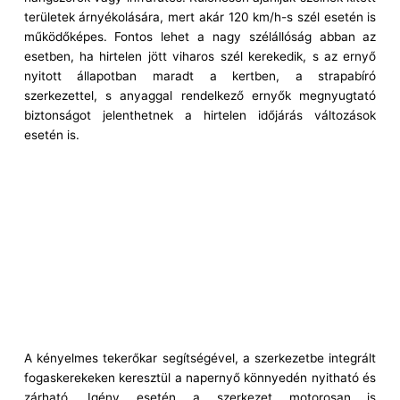
területek árnyékolására, mert akár 120 km/h-s szél esetén is
működőképes. Fontos lehet a nagy szélállóság abban az
esetben, ha hirtelen jött viharos szél kerekedik, s az ernyő
nyitott állapotban maradt a kertben, a strapabíró
szerkezettel, s anyaggal rendelkező ernyők megnyugtató
biztonságot jelenthetnek a hirtelen időjárás változások
esetén is.
A kényelmes tekerőkar segítségével, a szerkezetbe integrált
fogaskerekeken keresztül a napernyő könnyedén nyitható és
zárható. Igény esetén a szerkezet motorosan is