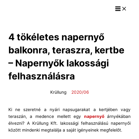
Main
Skip
Menu
to
content
4 tökéletes napernyő
balkonra, teraszra, kertbe
– Napernyők lakossági
felhasználásra
Krüllung
2020/06
Ki ne szeretné a nyári napsugarakat a kertjében vagy
teraszán, a medence mellett egy
napernyő
árnyékában
élvezni? A Krüllung Kft. lakossági felhasználású napernyői
között mindenki megtalálja a saját igényeinek megfelelőt.