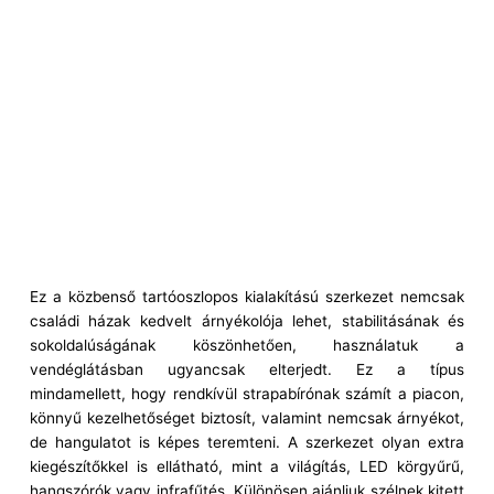
Ez a közbenső tartóoszlopos kialakítású szerkezet nemcsak
családi házak kedvelt árnyékolója lehet, stabilitásának és
sokoldalúságának köszönhetően, használatuk a
vendéglátásban ugyancsak elterjedt. Ez a típus
mindamellett, hogy rendkívül strapabírónak számít a piacon,
könnyű kezelhetőséget biztosít, valamint nemcsak árnyékot,
de hangulatot is képes teremteni. A szerkezet olyan extra
kiegészítőkkel is ellátható, mint a világítás, LED körgyűrű,
hangszórók vagy infrafűtés. Különösen ajánljuk szélnek kitett