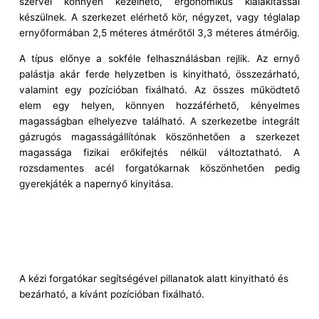
szervei könnyen kezelhető, ergonomikus kialakítással
készülnek. A szerkezet elérhető kör, négyzet, vagy téglalap
ernyőformában 2,5 méteres átmérőtől 3,3 méteres átmérőig.
A típus előnye a sokféle felhasználásban rejlik. Az ernyő
palástja akár ferde helyzetben is kinyitható, összezárható,
valamint egy pozícióban fixálható. Az összes működtető
elem egy helyen, könnyen hozzáférhető, kényelmes
magasságban elhelyezve található. A szerkezetbe integrált
gázrugós magasságállítónak köszönhetően a szerkezet
magassága fizikai erőkifejtés nélkül változtatható. A
rozsdamentes acél forgatókarnak köszönhetően pedig
gyerekjáték a napernyő kinyitása.
A kézi forgatókar segítségével pillanatok alatt kinyitható és
bezárható, a kívánt pozícióban fixálható.