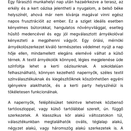
Egy fárasztó munkahelyi nap után hazaérkezve a terasz, az
erkély és a kert oázisa jelentheti a nyugalom, a belső béke
helyszínét, ahová már nem kívánja magával vinni egész
napos frusztrációit az ember. Ez a sziget ideális esetben
kényelmes bútorokkal, hangulatos növényvilággal, esetleg
hűsítő medencével és egy jól megválasztott árnyékolóval
kényezteti a megpihenni vágyót. Egy óriási, mérnöki
árnyékolószerkezet kiváló természetes védelmet nyújt a nap
hője ellen, mindamellett elegáns elemévé válhat a külső
térnek. A textil árnyékolók könnyed, légies megjelenése üde
színfoltja lehet a kerti oázisunknak. A sokoldalúan
felhasználható, könnyen kezelhető napernyők, széles textil
színválasztékuknak és kiegészítőiknek köszönhetően egyéni
igényekre alakíthatók, és a kerti party helyszínéül is
tökéletesen funkcionálnak.
A napernyők, felépítésüket tekintve lehetnek közbenső
tartóoszloppal, vagy külső tartólábbal szerelt, ún. függő
szerkezetek. A klasszikus kör alakú változatokon túl,
választékunkban megtalálhatók ovális, téglalap alakú,
négyzet alakú, vagy háromszög alakú szerkezetek is. A