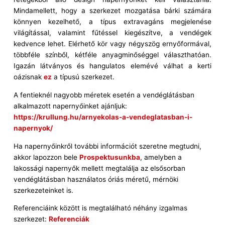
Mindamellett, hogy a szerkezet mozgatása bárki számára
könnyen kezelhető, a típus extravagáns megjelenése
világítással, valamint fűtéssel kiegészítve, a vendégek
kedvence lehet. Elérhető kör vagy négyszög ernyőformával,
többféle színből, kétféle anyagminőséggel választhatóan.
Igazán látványos és hangulatos elemévé válhat a kerti
oázisnak
ez
a típusú szerkezet.
A fentieknél nagyobb méretek esetén a vendéglátásban
alkalmazott napernyőinket ajánljuk:
https://krullung.hu/arnyekolas-a-vendeglatasban-i-
napernyok/
Ha napernyőinkről további információt szeretne megtudni,
akkor lapozzon bele
Prospektusunkba
, amelyben a
lakossági napernyők mellett megtalálja az elsősorban
vendéglátásban használatos óriás méretű, mérnöki
szerkezeteinket is.
Referenciáink között is megtalálható néhány izgalmas
szerkezet:
Referenciák