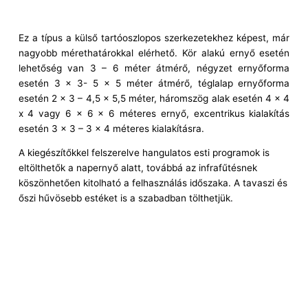
Ez a típus a külső tartóoszlopos szerkezetekhez képest, már
nagyobb mérethatárokkal elérhető. Kör alakú ernyő esetén
lehetőség van 3 – 6 méter átmérő, négyzet ernyőforma
esetén 3 x 3- 5 x 5 méter átmérő, téglalap ernyőforma
esetén 2 x 3 – 4,5 x 5,5 méter, háromszög alak esetén 4 x 4
x 4 vagy 6 x 6 x 6 méteres ernyő, excentrikus kialakítás
esetén 3 x 3 – 3 x 4 méteres kialakításra.
A kiegészítőkkel felszerelve hangulatos esti programok is
eltölthetők a napernyő alatt, továbbá az infrafűtésnek
köszönhetően kitolható a felhasználás időszaka. A tavaszi és
őszi hűvösebb estéket is a szabadban tölthetjük.