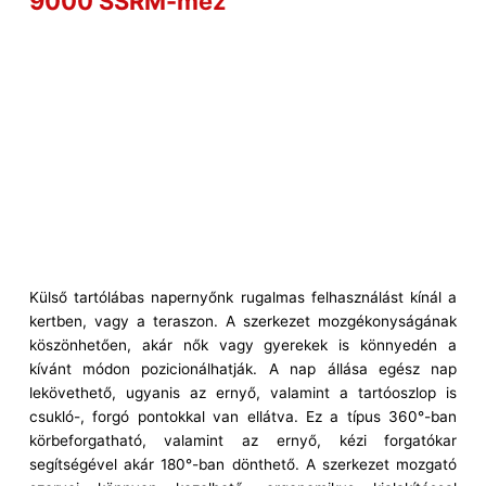
9000 SSRM-mez
Külső tartólábas napernyőnk rugalmas felhasználást kínál a
kertben, vagy a teraszon. A szerkezet mozgékonyságának
köszönhetően, akár nők vagy gyerekek is könnyedén a
kívánt módon pozicionálhatják. A nap állása egész nap
lekövethető, ugyanis az ernyő, valamint a tartóoszlop is
csukló-, forgó pontokkal van ellátva. Ez a típus 360°-ban
körbeforgatható, valamint az ernyő, kézi forgatókar
segítségével akár 180°-ban dönthető. A szerkezet mozgató