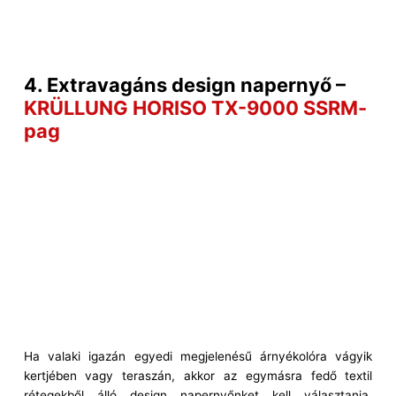
4. Extravagáns design napernyő –
KRÜLLUNG HORISO TX-9000 SSRM-
pag
Ha valaki igazán egyedi megjelenésű árnyékolóra vágyik
kertjében vagy teraszán, akkor az egymásra fedő textil
rétegekből álló design napernyőnket kell választania.