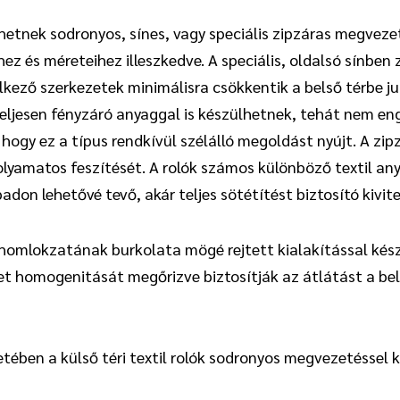
hetnek sodronyos, sínes, vagy speciális zipzáras megveze
ez és méreteihez illeszkedve. A speciális, oldalsó sínben 
kező szerkezetek minimálisra csökkentik a belső térbe j
teljesen fényzáró anyaggal is készülhetnek, tehát nem eng
, hogy ez a típus rendkívül szélálló megoldást nyújt. A z
folyamatos feszítését. A rolók számos különböző textil an
adon lehetővé tevő, akár teljes sötétítést biztosító kivit
homlokzatának burkolata mögé rejtett kialakítással készü
let homogenitását megőrizve biztosítják az átlátást a bel
tében a külső téri textil rolók sodronyos megvezetéssel k