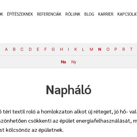
OK
ÉPÍTÉSZEKNEK
REFERENCIÁK
RÓLUNK
BLOG
KARRIER
KAPCSOLA
A
B
C
D
E
F
G
H
I
K
L
M
N
O
P
R
T
Na
Ny
Napháló
 téri textil roló a homlokzaton alkot új réteget, jó hő- v
zönhetően csökkenti az épület energiafelhasználását, m
st kölcsönöz az épületnek.