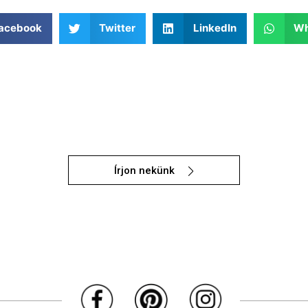
acebook
Twitter
LinkedIn
Wh
Írjon nekünk