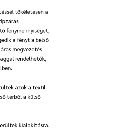
téssel tökéletesen a
zipzáras
utó fénymennyiséget,
edik a fényt a belső
ipzáras megvezetés
yaggal rendelhetők,
elben.
ltek azok a textil
ső térből a külső
erültek kialakításra.