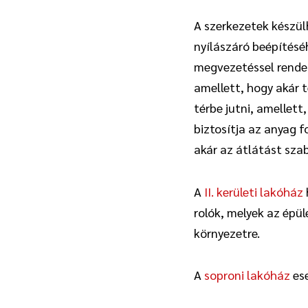
A szerkezetek készül
nyílászáró beépítéséh
megvezetéssel rendel
amellett, hogy akár 
térbe jutni, amellett
biztosítja az anyag 
akár az átlátást szab
A
II. kerületi lakóház
rolók, melyek az épü
környezetre.
A
soproni lakóház
ese