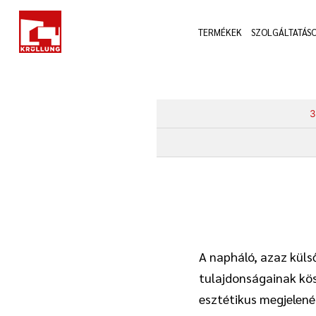
Skip
to
TERMÉKEK
SZOLGÁLTATÁS
content
3
A napháló, azaz külső
tulajdonságainak kös
esztétikus megjelené