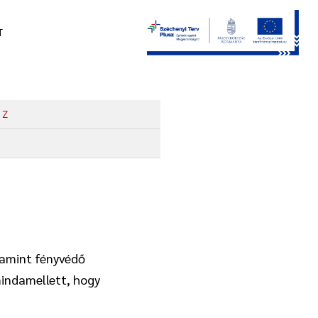
T
Z
alamint fényvédő
indamellett, hogy