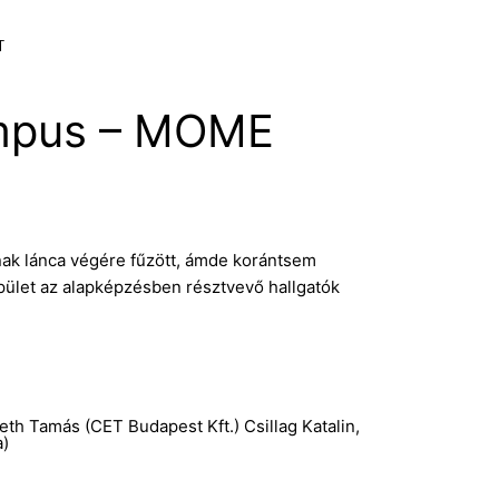
T
pus – MOME
 lánca végére fűzött, ámde korántsem
let az alapképzésben résztvevő hallgatók
h Tamás (CET Budapest Kft.) Csillag Katalin,
a)