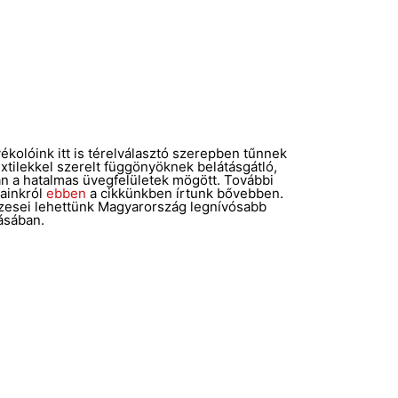
ékolóink itt is térelválasztó szerepben tűnnek
xtilekkel szerelt függönyöknek belátásgátló,
van a hatalmas üvegfelületek mögött. További
sainkról
ebben
a cikkünkben írtunk bővebben.
zesei lehettünk Magyarország legnívósabb
ásában.