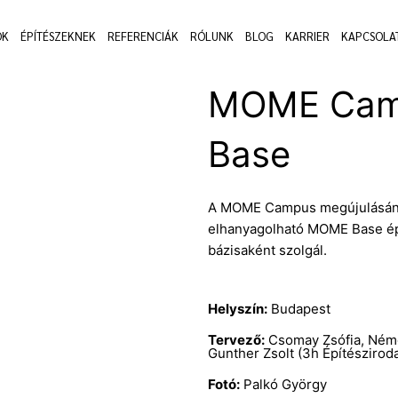
OK
ÉPÍTÉSZEKNEK
REFERENCIÁK
RÓLUNK
BLOG
KARRIER
KAPCSOLA
MOME Cam
Base
A MOME Campus megújulásának
elhanyagolható MOME Base épü
bázisaként szolgál.
Helyszín:
Budapest
Tervező:
Csomay Zsófia, Német
Gunther Zsolt (3h Építészirod
Fotó:
Palkó György