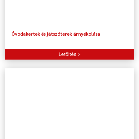
Óvodakertek és játszóterek árnyékolása
Letöltés >