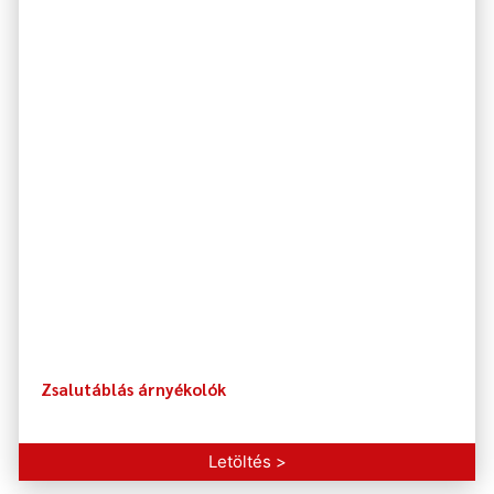
Zsalutáblás árnyékolók
Letöltés >