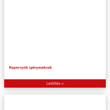
Napernyők igényeseknek
Letöltés >