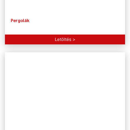
Pergolák
Letöltés >