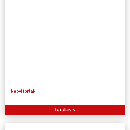
Napvitorlák
Letöltés >