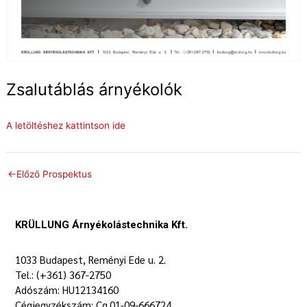
Zsalutáblás árnyékolók
A letöltéshez kattintson ide
←
Előző Prospektus
KRÜLLUNG Árnyékolástechnika Kft.
1033 Budapest, Reményi Ede u. 2.
Tel.: (+361) 367-2750
Adószám: HU12134160
Cégjegyzékszám: Cg.01-09-666724