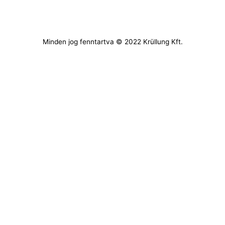
Minden jog fenntartva © 2022 Krüllung Kft.