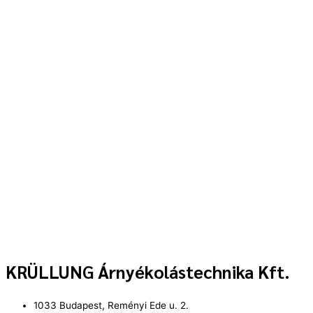
KRÜLLUNG Árnyékolástechnika Kft.
1033 Budapest, Reményi Ede u. 2.