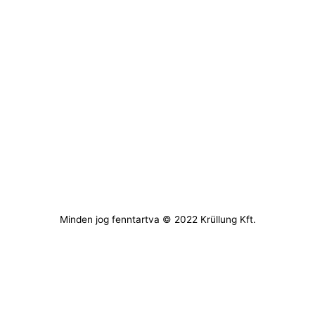
Minden jog fenntartva © 2022 Krüllung Kft.