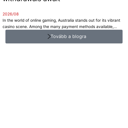
2026/08
In the world of online gaming, Australia stands out for its vibrant
casino scene. Among the many payment methods available,…
Tovább a blogra