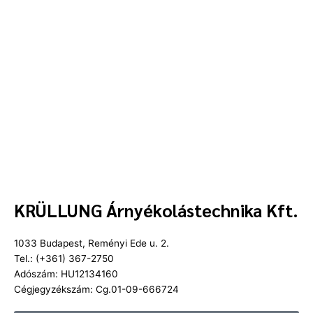
KRÜLLUNG Árnyékolástechnika Kft.
1033 Budapest, Reményi Ede u. 2.
Tel.: (+361) 367-2750
Adószám: HU12134160
Cégjegyzékszám: Cg.01-09-666724