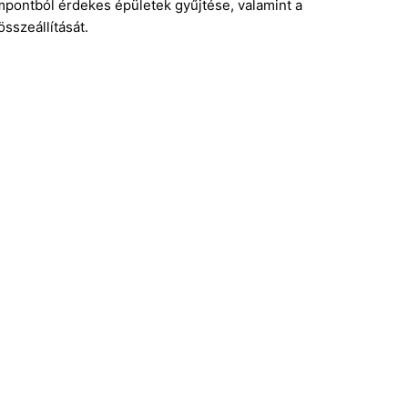
pontból érdekes épületek gyűjtése, valamint a
sszeállítását.