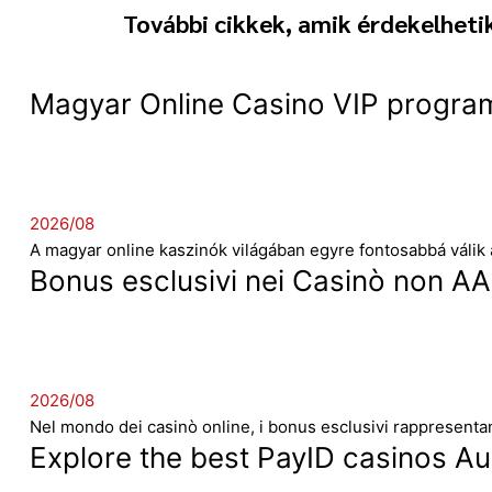
További cikkek, amik érdekelheti
Magyar Online Casino VIP program
2026/08
A magyar online kaszinók világában egyre fontosabbá váli
Bonus esclusivi nei Casinò non AAM
2026/08
Nel mondo dei casinò online, i bonus esclusivi rappresentano 
Explore the best PayID casinos Aus