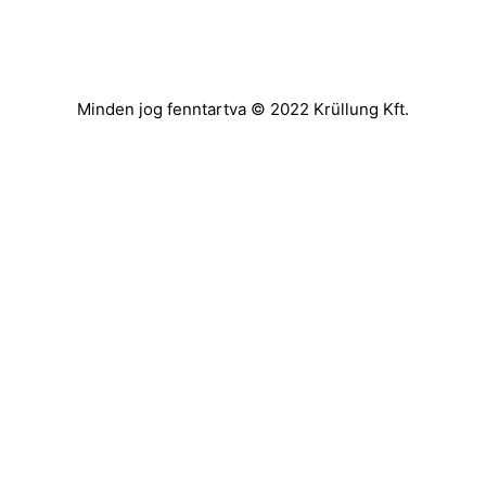
Minden jog fenntartva © 2022 Krüllung Kft.