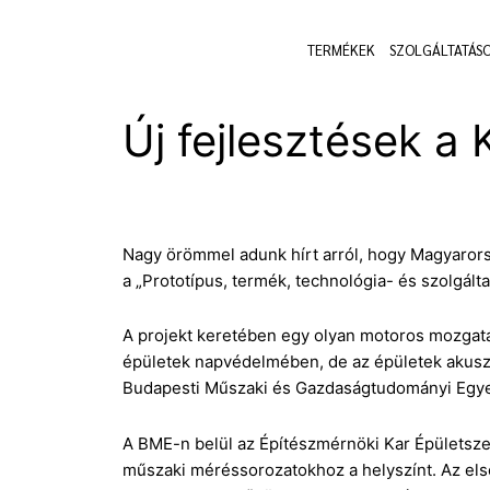
Skip
to
TERMÉKEK
SZOLGÁLTATÁS
content
Új fejlesztések a
Nagy örömmel adunk hírt arról, hogy Magyarorsz
a „Prototípus, termék, technológia- és szolgál
A projekt keretében egy olyan motoros mozgatás
épületek napvédelmében, de az épületek akuszt
Budapesti Műszaki és Gazdaságtudományi Egy
A BME-n belül az Építészmérnöki Kar Épületszer
műszaki méréssorozatokhoz a helyszínt. Az els