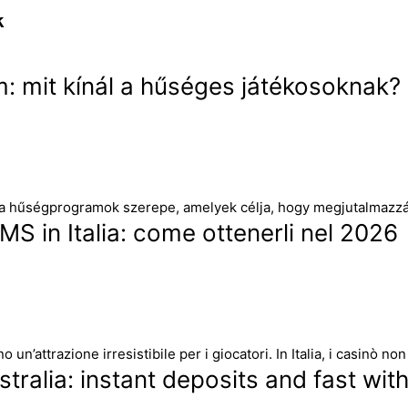
k
: mit kínál a hűséges játékosoknak?
k a hűségprogramok szerepe, amelyek célja, hogy megjutalmazzá
S in Italia: come ottenerli nel 2026
un’attrazione irresistibile per i giocatori. In Italia, i casinò 
tralia: instant deposits and fast wit