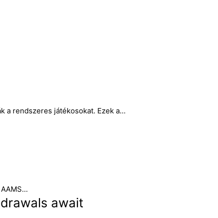
k a rendszeres játékosokat. Ezek a…
non AAMS…
hdrawals await