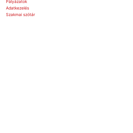
Pályázatok
Adatkezelés
Szakmai szótár