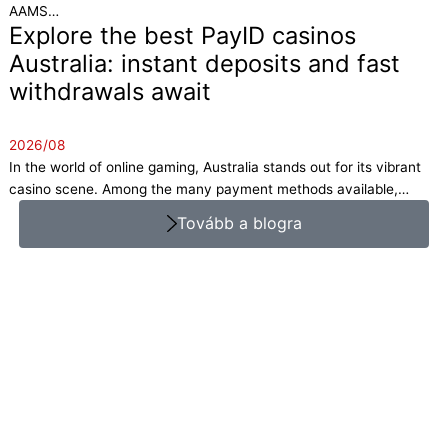
AAMS…
Explore the best PayID casinos
Australia: instant deposits and fast
withdrawals await
2026/08
In the world of online gaming, Australia stands out for its vibrant
casino scene. Among the many payment methods available,…
Tovább a blogra