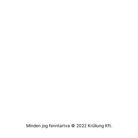
Minden jog fenntartva © 2022 Krüllung Kft.