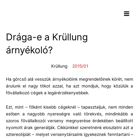
Skip
Main
to
Menu
content
Drága-e a Krüllung
árnyékoló?
Krüllung
2015/01
Ha górcső alá vesszük árnyékolóink megrendelőinek körét, nem
árulunk el nagy titkot azzal, ha azt mondjuk, hogy közülük a
fővállalkozó cégek a legárérzékenyebbek.
Ezt, mint – főként kisebb cégeknél – tapasztaljuk, nem minden
estben a nagyobb nyereségre való törekvés, mindinkább a
szoros fővállalkozói verseny megnyerése érdekében beállított
nyomott árak generálják. Cikkünkkel szeretnénk eloszlatni azt a
sztereotípiát – melyet versenytársaink igyekeznek fenntartani –