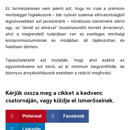
Ez természetesen nem jelenti azt, hogy mi csak a prémium
minőséggel foglalkozunk – bár nyilván szakmai elhivatottságból
legszívesebben azt javasolnánk – mindössze szeretnénk elérni
egy, az “almát az almával” összehasonlító korrekt árversenyt,
ahol a megrendelő tudatában van az esetleges minőségi
kompromisszumoknak és módjában áll tájékozottan és
felelősen dönteni.
Tapasztalataink azt mutatják, hogy ahol ezekre az
egyeztetésekre sor kerül, az ár minimum kiegyenlítődik, de
bizonyos árnyékolótípusok esetében a reláció megfordul.
Kérjük ossza meg a cikket a kedvenc
csatornáján, vagy küldje el ismerőseinek.
Pinterest
Facebook
LinkedIn