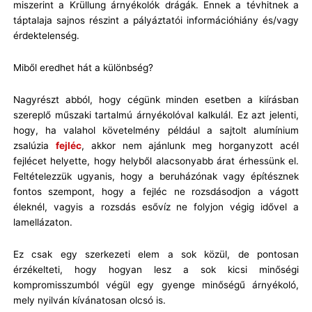
miszerint a Krüllung árnyékolók drágák. Ennek a tévhitnek a
táptalaja sajnos részint a pályáztatói információhiány és/vagy
érdektelenség.
Miből eredhet hát a különbség?
Nagyrészt abból, hogy cégünk minden esetben a kiírásban
szereplő műszaki tartalmú árnyékolóval kalkulál. Ez azt jelenti,
hogy, ha valahol követelmény például a sajtolt alumínium
zsalúzia
fejléc
, akkor nem ajánlunk meg horganyzott acél
fejlécet helyette, hogy helyből alacsonyabb árat érhessünk el.
Feltételezzük ugyanis, hogy a beruházónak vagy építésznek
fontos szempont, hogy a fejléc ne rozsdásodjon a vágott
éleknél, vagyis a rozsdás esővíz ne folyjon végig idővel a
lamellázaton.
Ez csak egy szerkezeti elem a sok közül, de pontosan
érzékelteti, hogy hogyan lesz a sok kicsi minőségi
kompromisszumból végül egy gyenge minőségű árnyékoló,
mely nyilván kívánatosan olcsó is.