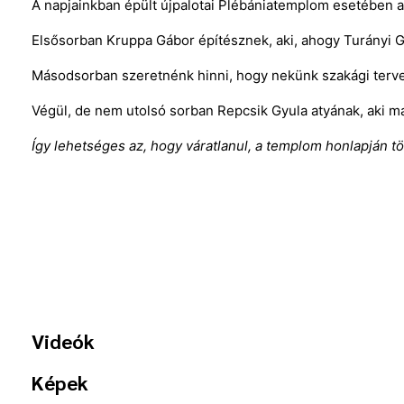
A napjainkban épült újpalotai Plébániatemplom esetében 
Elsősorban Kruppa Gábor építésznek, aki, ahogy Turányi Gáb
Másodsorban szeretnénk hinni, hogy nekünk szakági tervező
Végül, de nem utolsó sorban Repcsik Gyula atyának, aki mag
Így lehetséges az, hogy váratlanul, a templom honlapján t
Videók
Képek