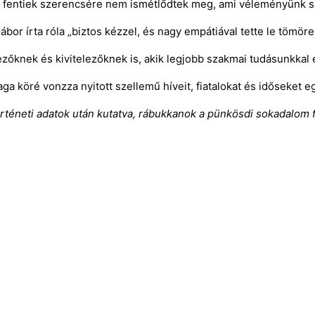
a fentiek szerencsére nem ismétlődtek meg, ami véleményünk s
or írta róla „biztos kézzel, és nagy empátiával tette le tömöre
knek és kivitelezőknek is, akik legjobb szakmai tudásunkkal és
a köré vonzza nyitott szellemű híveit, fiatalokat és időseket eg
örténeti adatok után kutatva, rábukkanok a pünkösdi sokadalom 