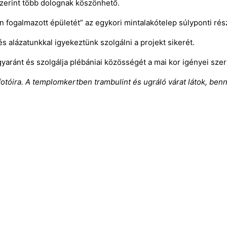
zerint több dolognak köszönhető.
n fogalmazott épületét” az egykori mintalakótelep súlyponti rés
 alázatunkkal igyekeztünk szolgálni a projekt sikerét.
yaránt és szolgálja plébániai közösségét a mai kor igényei szer
fotóira. A templomkertben trambulint és ugráló várat látok, be