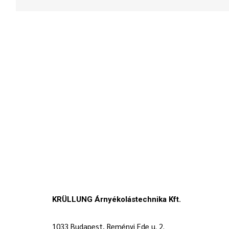
KRÜLLUNG Árnyékolástechnika Kft.
1033 Budapest, Reményi Ede u. 2.