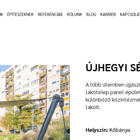
OK
ÉPÍTÉSZEKNEK
REFERENCIÁK
RÓLUNK
BLOG
KARRIER
KAPCSOLA
ÚJHEGYI S
A több ütemben újjászü
lakótelep panel épület
különböző közintézmén
lakóit.
Helyszín:
Kőbánya