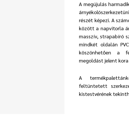
A megújulás harmadik
árnyékolószerkezetün
részét képezi. A szám
között a napvitorla á
masszív, strapabíró s
mindkét oldalán PVC 
köszönhetően a fes
megoldást jelent kora 
A termékpalettá
feltüntetett szerke
kistestvérének tekint