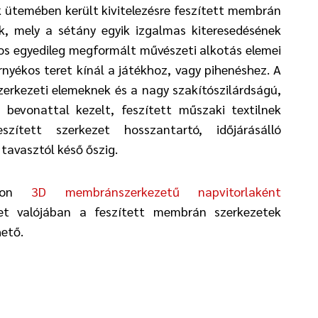
 ütemében került kivitelezésre feszített membrán
k, mely a sétány egyik izgalmas kiteresedésének
os egyedileg megformált művészeti alkotás elemei
rnyékos teret kínál a játékhoz, vagy pihenéshez. A
zerkezeti elemeknek és a nagy szakítószilárdságú,
bevonattal kezelt, feszített műszaki textilnek
zített szerkezet hosszantartó, időjárásálló
tavasztól késő őszig.
nkon
3D membránszerkezetű napvitorlaként
zet valójában a feszített membrán szerkezetek
hető.