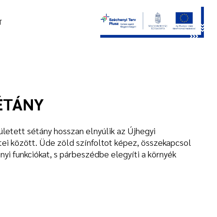
T
ÉTÁNY
letett sétány hosszan elnyúlik az Újhegyi
ei között. Üde zöld színfoltot képez, összekapcsol
yi funkciókat, s párbeszédbe elegyíti a környék