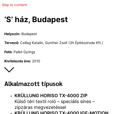
Skip to content
‘S’ ház, Budapest
Helyszín:
Budapest
Tervező:
Csillag Katalin, Gunther Zsolt (3h Építésziroda Kft.)
Fotó:
Palkó György
Kivitelezés éve:
2010
Alkalmazott típusok
KRÜLLUNG HORISO TX-4000 ZIP
Külső téri textil roló – speciális sínes –
zipzáras megvezetéssel
KRÜLLUNG HORISO TX-4000 IGE-MOTION