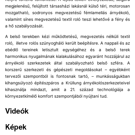
megjelenésű, felújított társasházi lakásnál külső téri, motorosan
mozgatható, sodronyos megvezetésű fémlamellás árnyékoló,
valamint sínes megvezetésű textil roló teszi lehetővé a fény és
a hő szabályozását.
A belső terekben kézi működtetésű, megvezetés nélküli textil
roló, illetve rolós szúnyogháló került beépítésre. A nappali és az
ebédlő tereinek letisztult egységéhez és a belső terek
harmonikus nyugalmának kialakulásához egyaránt hozzájárul az
árnyékoló szerkezetek által szabályozható belső szféra. A
korszerű szerkezeti és gépészeti megoldásokat – egyébként
tervezői szempontból is fontosnak tartó, – munkásságukban
kihangsúlyozó építészpáros a Krüllung árnyékolószerkezeteivel
kihasználja mindazt, amit a 21. század technológiája a
környezetkímélő komfort szempontjából nyújtani tud.
Videók
Képek