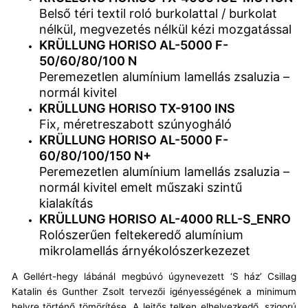
Belső téri textil roló burkolattal / burkolat
nélkül, megvezetés nélkül kézi mozgatással
KRÜLLUNG HORISO AL-5000 F-
50/60/80/100 N
Peremezetlen alumínium lamellás zsaluzia –
normál kivitel
KRÜLLUNG HORISO TX-9100 INS
Fix, méretreszabott szúnyogháló
KRÜLLUNG HORISO AL-5000 F-
60/80/100/150 N+
Peremezetlen alumínium lamellás zsaluzia –
normál kivitel emelt műszaki szintű
kialakítás
KRÜLLUNG HORISO AL-4000 RLL-S_ENRO
Rolószerűen feltekeredő alumínium
mikrolamellás árnyékolószerkezezet
A Gellért-hegy lábánál megbúvó úgynevezett ‘S ház’ Csillag
Katalin és Gunther Zsolt tervezői igényességének a minimum
helyre történő tömörítése. A lejtős telken elhelyezkedő, szigorú