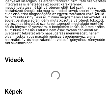
igényeket kiszolgáló, az eredeti terveken túlmutató szerkezetek
integrálása is lehetséges az épület karakterének
megváltoztatása nélkül. váróterem előtti két szint magas,
hátrahúzott üvegfal elé még az eredeti tervek szerint helyeztük
el az első szint magasságába az egyedi tartókarok közé kerülő
fix, vízszintes kinyúlású alumínium nagylamellás szerkezetet. Az
épület belakása során igény mutatkozott a váróterek fokozott,
a vízszintes kinyúlású szerkezet szerepét meghaladó mértékű
hő-és fényszabályozására. A beépítésre került, 100 mm széles,
alumínium lamellás zsalúzia nem csak tovább csökkenti az
üvegezett felületet elérő napsugárzás mennyiségét, hanem
olyan, sokkal rugalmasabb rendszert eredményez, ami a
használók év-és napszakonként változó igényeihez könnyedén
tud alkalmazkodni.
Videók
Képek