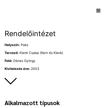
Skip
Main
to
Menu
content
Rendelőintézet
Helyszín:
Paks
Tervező:
Klenk Csaba (Kern és Klenk)
Fotó:
Dénes György
Kivitelezés éve:
2003
Alkalmazott típusok