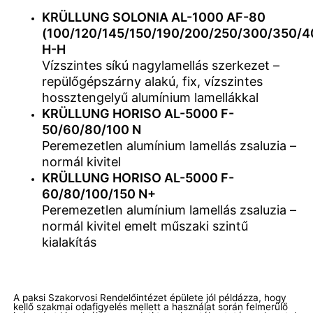
KRÜLLUNG SOLONIA AL-1000 AF-80
(100/120/145/150/190/200/250/300/350/4
H-H
Vízszintes síkú nagylamellás szerkezet –
repülőgépszárny alakú, fix, vízszintes
hossztengelyű alumínium lamellákkal
KRÜLLUNG HORISO AL-5000 F-
50/60/80/100 N
Peremezetlen alumínium lamellás zsaluzia –
normál kivitel
KRÜLLUNG HORISO AL-5000 F-
60/80/100/150 N+
Peremezetlen alumínium lamellás zsaluzia –
normál kivitel emelt műszaki szintű
kialakítás
A paksi Szakorvosi Rendelőintézet épülete jól példázza, hogy
kellő szakmai odafigyelés mellett a használat során felmerülő