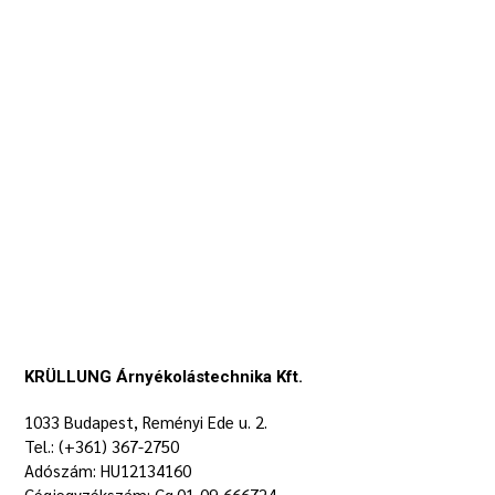
KRÜLLUNG Árnyékolástechnika Kft.
1033 Budapest, Reményi Ede u. 2.
Tel.: (+361) 367-2750
Adószám: HU12134160
Cégjegyzékszám: Cg.01-09-666724