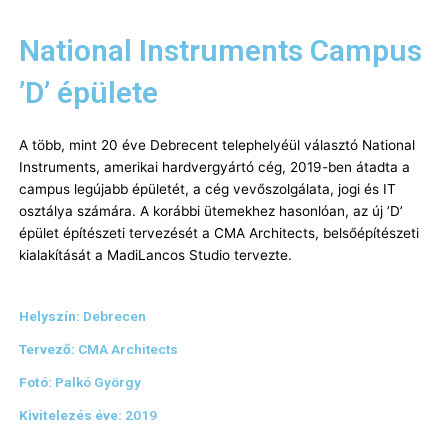
Skip
to
National Instruments Campus
content
’D’ épülete
A több, mint 20 éve Debrecent telephelyéül választó National
Instruments, amerikai hardvergyártó cég, 2019-ben átadta a
campus legújabb épületét, a cég vevőszolgálata, jogi és IT
osztálya számára. A korábbi ütemekhez hasonlóan, az új ’D’
épület építészeti tervezését a CMA Architects, belsőépítészeti
kialakítását a MadiLancos Studio tervezte.
Helyszín:
Debrecen
Tervező:
CMA Architects
Fotó:
Palkó György
Kivitelezés éve:
2019