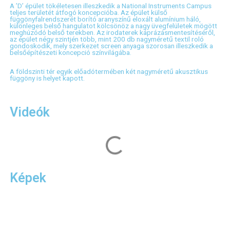
A ’D’ épület tökéletesen illeszkedik a National Instruments Campus
teljes területét átfogó koncepcióba.
Az épület külső
függönyfalrendszerét borító aranyszínű eloxált alumínium háló,
különleges belső hangulatot kölcsönöz a nagy üvegfelületek mögött
meghúzódó belső terekben. Az irodaterek káprázásmentesítéséről,
az épület négy szintjén több, mint 200 db nagyméretű textil roló
gondoskodik, mely szerkezet screen anyaga szorosan illeszkedik a
belsőépítészeti koncepció színvilágába.
A földszinti tér egyik előadótermében két nagyméretű akusztikus
függöny is helyet kapott.
Videók
Képek