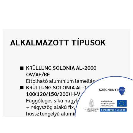
ALKALMAZOTT TÍPUSOK
KRÜLLUNG SOLONIA AL-2000
OV/AF/RE
Eltolható alumínium lamellás árnyékoló
KRÜLLUNG SOLONIA AL-1000 RE-
100(120/150/200) H-V
Függőleges síkú nagylamellás szerkezet
– négyszög alakú fix, vízszintes
hossztengelyű alumínium lamellákkal
KRÜLLUNG SOLONIA AL-1000 RE-
100(120/150/200) H-H
Vízszintes síkú nagylamellás szerkezet