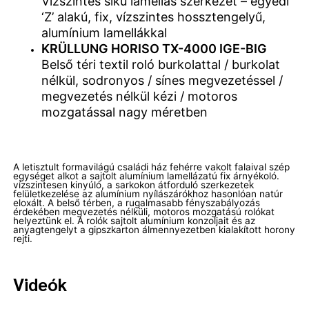
Vízszintes síkú lamellás szerkezet – egyedi
‘Z’ alakú, fix, vízszintes hossztengelyű,
alumínium lamellákkal
KRÜLLUNG HORISO TX-4000 IGE-BIG
Belső téri textil roló burkolattal / burkolat
nélkül, sodronyos / sínes megvezetéssel /
megvezetés nélkül kézi / motoros
mozgatással nagy méretben
A letisztult formavilágú családi ház fehérre vakolt falaival szép
egységet alkot a sajtolt alumínium lamellázatú fix árnyékoló.
vízszintesen kinyúló, a sarkokon átforduló szerkezetek
felületkezelése az alumínium nyílászárókhoz hasonlóan natúr
eloxált. A belső térben, a rugalmasabb fényszabályozás
érdekében megvezetés nélküli, motoros mozgatású rolókat
helyeztünk el. A rolók sajtolt alumínium konzoljait és az
anyagtengelyt a gipszkarton álmennyezetben kialakított horony
rejti.
Videók