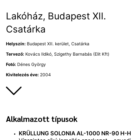
Skip
to
Lakóház, Budapest XII.
content
Csatárka
Helyszín:
Budapest XII. kerület, Csatárka
Tervező:
Kovács Ildikó, Szigethy Barnabás (Elit Kft)
Fotó:
Dénes György
Kivitelezés éve:
2004
Alkalmazott típusok
KRÜLLUNG SOLONIA AL-1000 NR-90 H-H