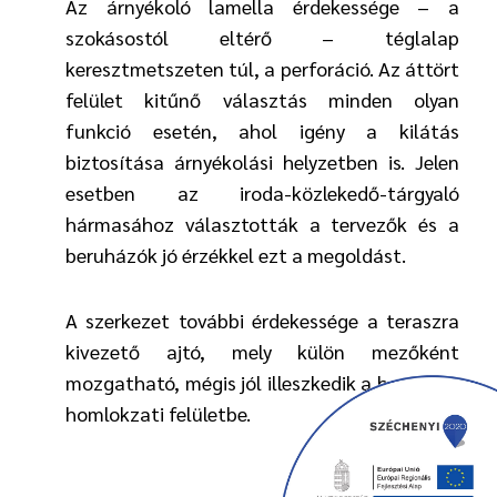
Az árnyékoló lamella érdekessége – a
szokásostól eltérő – téglalap
keresztmetszeten túl, a perforáció. Az áttört
felület kitűnő választás minden olyan
funkció esetén, ahol igény a kilátás
biztosítása árnyékolási helyzetben is. Jelen
esetben az iroda-közlekedő-tárgyaló
hármasához választották a tervezők és a
beruházók jó érzékkel ezt a megoldást.
A szerkezet további érdekessége a teraszra
kivezető ajtó, mely külön mezőként
mozgatható, mégis jól illeszkedik a homogén
homlokzati felületbe.