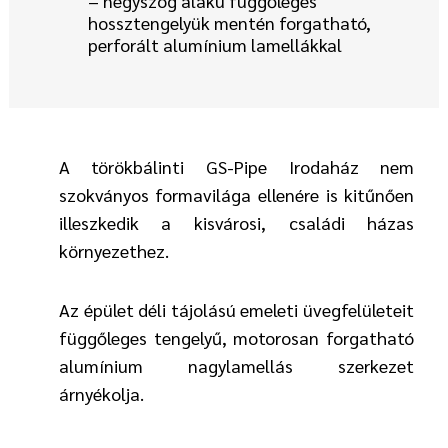
– négyszög alakú függőleges
hossztengelyük mentén forgatható,
perforált alumínium lamellákkal
A törökbálinti GS-Pipe Irodaház nem
szokványos formavilága ellenére is kitűnően
illeszkedik a kisvárosi, családi házas
környezethez.
Az épület déli tájolású emeleti üvegfelületeit
függőleges tengelyű, motorosan forgatható
alumínium nagylamellás szerkezet
árnyékolja.