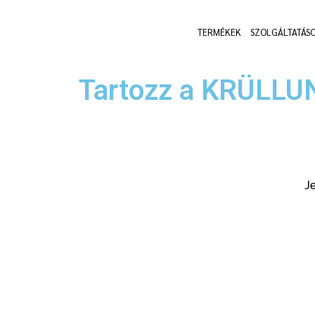
Skip
to
TERMÉKEK
SZOLGÁLTATÁS
content
Tartozz a KRÜLLU
J