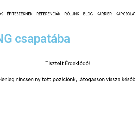
OK
ÉPÍTÉSZEKNEK
REFERENCIÁK
RÓLUNK
BLOG
KARRIER
KAPCSOLA
NG csapatába
Tisztelt Érdeklődő!
elenleg nincsen nyitott pozíciónk, látogasson vissza későb